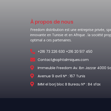
À propos de nous
Freedom distribution est une entreprise privée, sp
innovante en Tunisie et en Afrique . la société pr
optimal a ces partenaires.
+216 73 226 630 +216 20 517 450
Contact@ophtalmiques.com
Immeuble Freedom Av. Ibn Jazzar 4000 S
Avenue 9 avril N° : 167 Tunis
IMM el borj bloc B Bureau N° : B4 sfax