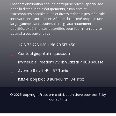
Freedom distribution est une entreprise privée, spécialisée
dans la distribution d’équipements, d’implants et
d’accessoires ophtalmiques et divers technologies médicale
innovante en Tunisie et en Afrique . la société propose une
large gamme d’accessoires chirurgicaux hautement
qualifiés, expérimentés et certifiés pour fournir un service
optimal a ces partenaires.
+216 73 226 630 +216 20 517 450
Contact@ophtalmiques.com
Immeuble Freedom Av. Ibn Jazzar 4000 Sousse
Avenue 9 avril N° : 167 Tunis
IMM el borj bloc B Bureau N° : B4 sfax
© 2025 copyright Freedom distribution developer par Stiky
consulting