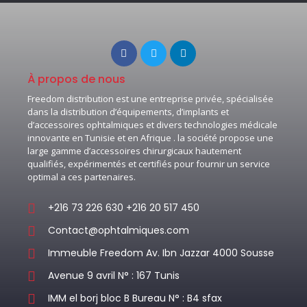
À propos de nous
Freedom distribution est une entreprise privée, spécialisée
dans la distribution d’équipements, d’implants et
d’accessoires ophtalmiques et divers technologies médicale
innovante en Tunisie et en Afrique . la société propose une
large gamme d’accessoires chirurgicaux hautement
qualifiés, expérimentés et certifiés pour fournir un service
optimal a ces partenaires.
+216 73 226 630 +216 20 517 450
Contact@ophtalmiques.com
Immeuble Freedom Av. Ibn Jazzar 4000 Sousse
Avenue 9 avril N° : 167 Tunis
IMM el borj bloc B Bureau N° : B4 sfax