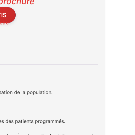
 brochure
IS
etre
sation de la population.
ires des patients programmés.