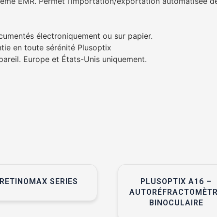
tème EMR. Permet l’importation/exportation automatisée de
cumentés électroniquement ou sur papier.
ntie en toute sérénité Plusoptix
pareil. Europe et États-Unis uniquement.
RETINOMAX SERIES
PLUSOPTIX A16 –
AUTORÉFRACTOMÈT
BINOCULAIRE