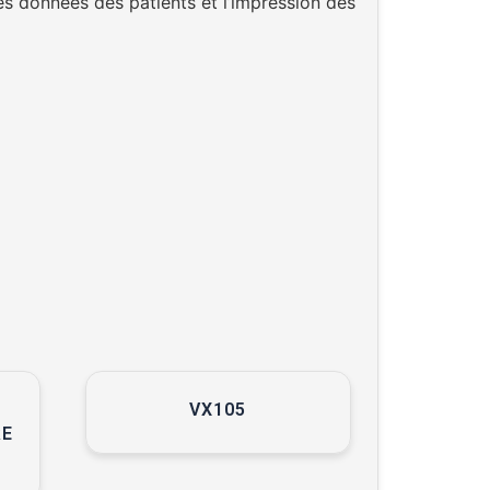
s données des patients et l’impression des
VX105
RE