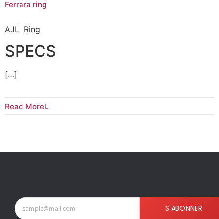
Ferrara ring
AJL Ring
SPECS
[…]
Read More
S'ABONNER